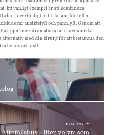
 med andra skönhetsingrepp för att uppnå ett
t. Ett vanligt exempel är att kombinera
ta bort överflödigt fett från ansiktet eller
nkluderar ansiktslyft och pannlyft. Genom att
 ofta uppnå mer dramatiska och harmoniska
ssa alternativ med din kirurg för att bestämma den
ika behov och mål.
kolog
NEXT POST
Attefallshus – liten volym som