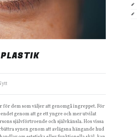
SPLASTIK
orized in:
Nytt
r för dem som väljer att genomgå ingreppet. För
seendet genom att ge ett yngre och mer utvilat
rsons självförtroende och självkänsla. Hos vissa
örbättra synen genom att avlägsna hängande hud
handlar om estetiska eller funktionella skäl, kan