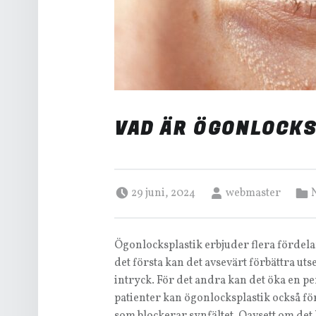
VAD ÄR ÖGONLOCK
Posted on:
Written by:
Categ
29 juni, 2024
webmaster
Ögonlocksplastik erbjuder flera fördela
det första kan det avsevärt förbättra ut
intryck. För det andra kan det öka en pe
patienter kan ögonlocksplastik också f
som blockerar synfältet. Oavsett om det 