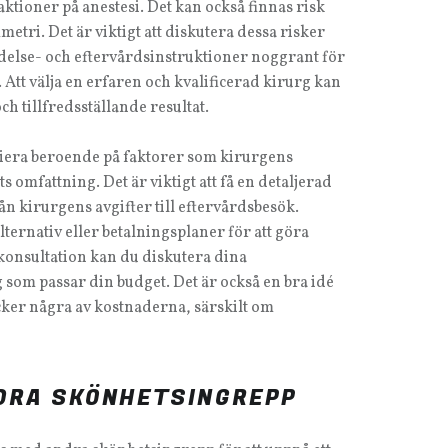
ktioner på anestesi. Det kan också finnas risk
tri. Det är viktigt att diskutera dessa risker
redelse- och eftervårdsinstruktioner noggrant för
Att välja en erfaren och kvalificerad kirurg kan
 och tillfredsställande resultat.
iera beroende på faktorer som kirurgens
 omfattning. Det är viktigt att få en detaljerad
ån kirurgens avgifter till eftervårdsbesök.
ternativ eller betalningsplaner för att göra
onsultation kan du diskutera dina
g som passar din budget. Det är också en bra idé
cker några av kostnaderna, särskilt om
DRA SKÖNHETSINGREPP