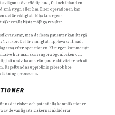
 avlägsnas överflödig hud, fett och ibland en
d små stygn eller lim. Efter operationen kan
det är viktigt att följa kirurgens
 säkerställa bästa möjliga resultat.
ik varierar, men de flesta patienter kan återgå
 två veckor. Det är vanligt att uppleva svullnad,
dagarna efter operationen. Kirurgen kommer att
inklusive hur man ska rengöra ögonlocken och
ktigt att undvika ansträngande aktiviteter och att
mm. Regelbundna uppföljningsbesök hos
a läkningsprocessen.
ATIONER
finns det risker och potentiella komplikationer
a av de vanligaste riskerna inkluderar