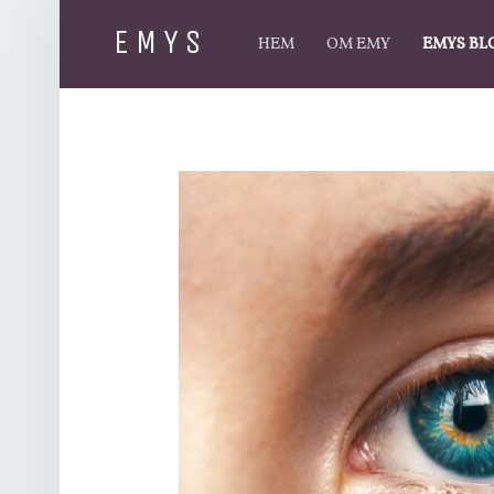
PRIMARY MENU
EMYS
HEM
OM EMY
EMYS BL
Emys Webshop