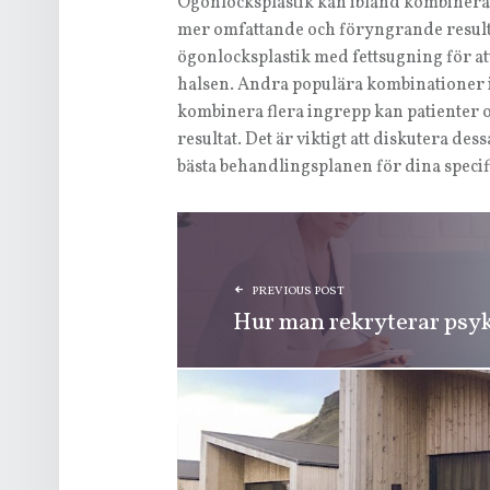
Ögonlocksplastik kan ibland kombineras
mer omfattande och föryngrande resulta
ögonlocksplastik med fettsugning för att 
halsen. Andra populära kombinationer i
kombinera flera ingrepp kan patienter
resultat. Det är viktigt att diskutera de
bästa behandlingsplanen för dina specif
INLÄGGSNAVIGERING
PREVIOUS POST
Hur man rekryterar psy