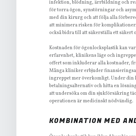
infektion, blödning, ärrbildning och rea
för torra ögon, synstörningar och asymme
med din kirurg och att följa alla förbe
att minimera risken för komplikationer. 
också bidra till att säkerställa ett säkert
Kostnaden för ögonlocksplastik kan var
erfarenhet, klinikens läge och ingreppets
offert som inkluderar alla kostnader, fr
Många kliniker erbjuder finansieringsal
ingreppet mer överkomligt. Under din k
betalningsalternativ och hitta en lösnin
att undersöka om din sjukförsäkring tä
operationen är medicinskt nödvändig.
KOMBINATION MED AN