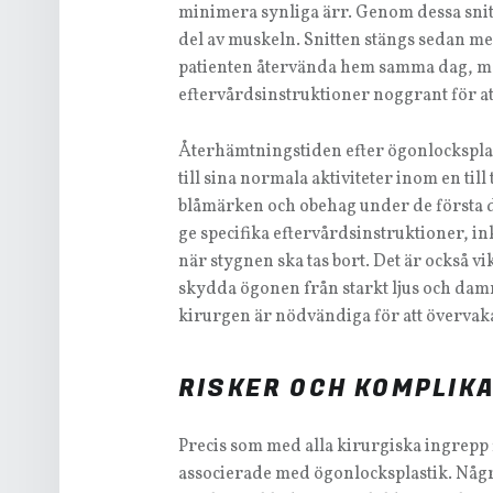
minimera synliga ärr. Genom dessa snitt
del av muskeln. Snitten stängs sedan me
patienten återvända hem samma dag, men 
eftervårdsinstruktioner noggrant för att
Återhämtningstiden efter ögonlocksplast
till sina normala aktiviteter inom en till
blåmärken och obehag under de första 
ge specifika eftervårdsinstruktioner, 
när stygnen ska tas bort. Det är också vi
skydda ögonen från starkt ljus och da
kirurgen är nödvändiga för att övervak
RISKER OCH KOMPLIK
Precis som med alla kirurgiska ingrepp 
associerade med ögonlocksplastik. Någr