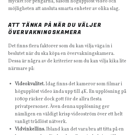
mycket för pengarna, såsom högupplöst video och
möjligheten att ansluta smarta enheter av olika slag.
ATT TÄNKA PÅ NÄR DU VÄLJER
ÖVERVAKNINGSKAMERA
Det finns flera faktorer som du kan vilja väga in i
beslutet när du ska köpa en övervakningskamera.
Dessa är några av de kriterier som du kan vilja kika lite
närmare på:
Videokvalitet.
Idag finns det kameror som filmar i
högupplöst video ända upp till 4K. En upplösning på
1080p räcker dock gott för de allra flesta
privatpersoner. Även denna upplösning ger
nämligen en väldigt krisp videoström över ett helt
vanligt trådlöst nätverk.
Vidvinkellins.
Ibland kan det vara bra att titta på en