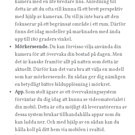
kamera med en lite bredare lins. Anledning till
detta är att du ofta vill kunna få ett brett perspektiv
med hjälp av kameran. Du vill ju inte bara att den
fokuserar på ett begränsat område i ett rum. Därför
finns det idag modeller på marknaden med ända
upp till 180 graders vinkel.
Mörkerseende.
Du kan förvisso vilja använda din
kamera för att övervaka din bostad på dagen. Men
det är kanske framför allt på natten som detta är
aktuellt. Därför kan det vara bra att välja en modell
som har mörkerseende. En sådan ger dig nämligen
en betydligt bättre bildupplösning i mörkret.
App.
Som stolt ägare av ett övervakningssystem
förväntar du dig idag att kunna se videomaterialet i
din mobil. Detta är ofta möjligt då leverantörerna av
dessa system brukar tillhandahålla appar som du
kan ladda ner. Och med hjälp av en sådan kan du
hålla koll på ditt hem via mobilen i realtid.