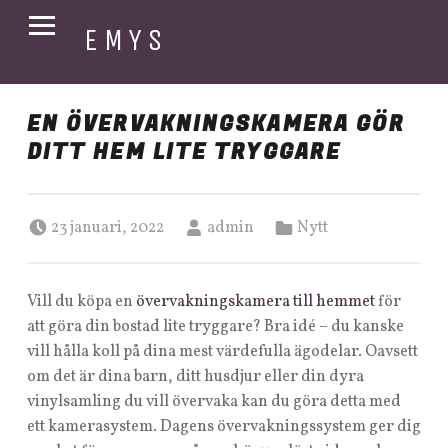
PRIMARY MENU
EMYS
Emys Webshop
EN ÖVERVAKNINGSKAMERA GÖR
DITT HEM LITE TRYGGARE
Posted on:
Written by:
Categorized in:
23 januari, 2022
admin
Nytt
Vill du köpa en
övervakningskamera till hemmet
för
att göra din bostad lite tryggare? Bra idé – du kanske
vill hålla koll på dina mest värdefulla ägodelar. Oavsett
om det är dina barn, ditt husdjur eller din dyra
vinylsamling du vill övervaka kan du göra detta med
ett kamerasystem. Dagens övervakningssystem ger dig